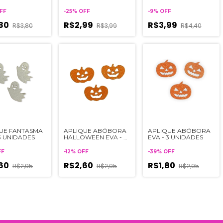
UNIDADES
FF
-
25
%
OFF
-
9
%
OFF
,80
R$2,99
R$3,99
R$3,80
R$3,99
R$4,40
UE FANTASMA
APLIQUE ABÓBORA
APLIQUE ABÓBORA
 3 UNIDADES
HALLOWEEN EVA - 3
EVA - 3 UNIDADES
UNIDADES
FF
-
12
%
OFF
-
39
%
OFF
,60
R$2,60
R$1,80
R$2,95
R$2,95
R$2,95