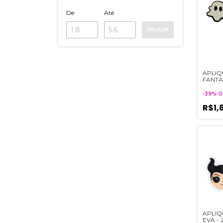
De
Até
APLICAR
APLIQ
FANTA
3 UNI
-
39
%
O
R$1,
APLIQ
EVA -