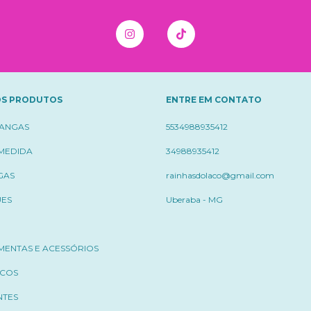
S PRODUTOS
ENTRE EM CONTATO
ÇANGAS
5534988935412
 MEDIDA
34988935412
GAS
rainhasdolaco@gmail.com
UES
Uberaba - MG
MENTAS E ACESSÓRIOS
ICOS
NTES