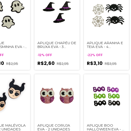
UE
APLIQUE CHAPÉU DE
APLIQUE ARANHA E
SMINHA EVA -
BRUXA EVA - 3
TEIA EVA - 4
DADES
UNIDADES
UNIDADES
FF
-
12
%
OFF
-
22
%
OFF
80
R$2,60
R$3,10
R$2,95
R$2,95
R$3,95
UE MALÉVOLA
APLIQUE CORUJA
APLIQUE BOO
 2 UNIDADES
EVA - 2 UNIDADES
HALLOWEEN EVA - 6