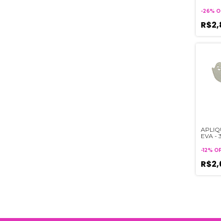
-
26
%
O
R$2
APLIQ
EVA -
-
12
%
O
R$2