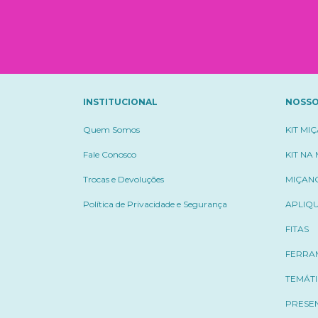
INSTITUCIONAL
NOSSO
Quem Somos
KIT MI
Fale Conosco
KIT NA
Trocas e Devoluções
MIÇAN
Política de Privacidade e Segurança
APLIQ
FITAS
FERRA
TEMÁT
PRESE