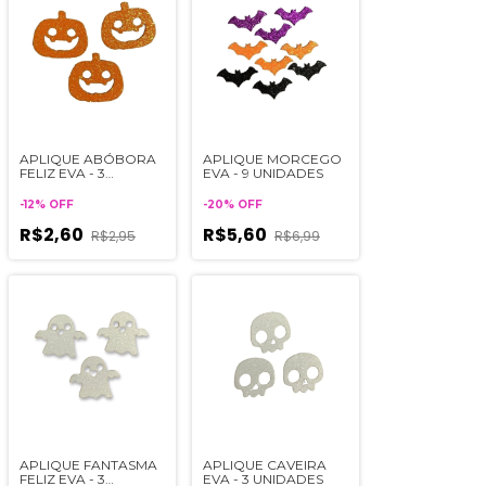
APLIQUE ABÓBORA
APLIQUE MORCEGO
FELIZ EVA - 3
EVA - 9 UNIDADES
UNIDADES
-
12
%
OFF
-
20
%
OFF
R$2,60
R$5,60
R$2,95
R$6,99
APLIQUE FANTASMA
APLIQUE CAVEIRA
FELIZ EVA - 3
EVA - 3 UNIDADES