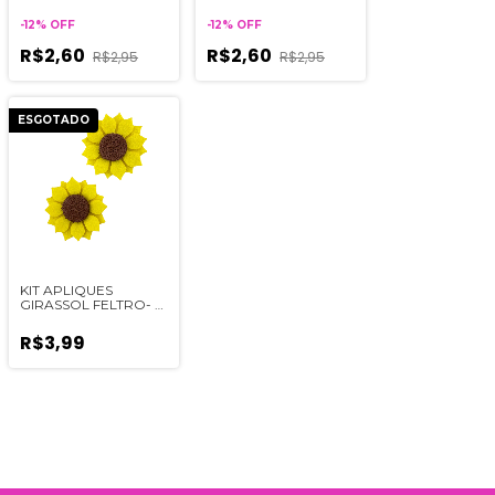
UNIDADES
-
12
%
OFF
-
12
%
OFF
R$2,60
R$2,60
R$2,95
R$2,95
ESGOTADO
KIT APLIQUES
GIRASSOL FELTRO- 2
UNIDADES
R$3,99