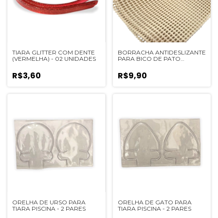
TIARA GLITTER COM DENTE
BORRACHA ANTIDESLIZANTE
(VERMELHA) - 02 UNIDADES
PARA BICO DE PATO
(40CMX24CM) - 1 UNIDADE
R$3,60
R$9,90
ORELHA DE URSO PARA
ORELHA DE GATO PARA
TIARA PISCINA - 2 PARES
TIARA PISCINA - 2 PARES