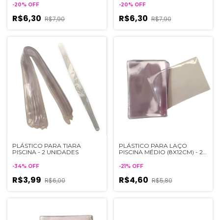
-
20
%
OFF
-
20
%
OFF
R$6,30
R$6,30
R$7,90
R$7,90
PLÁSTICO PARA TIARA
PLÁSTICO PARA LAÇO
PISCINA - 2 UNIDADES
PISCINA MÉDIO (8X12CM) - 2
UNIDADE
-
34
%
OFF
-
21
%
OFF
R$3,99
R$4,60
R$6,00
R$5,80