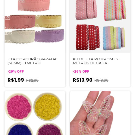
FITA GORGURÃO VAZADA
KIT DE FITA POMPOM - 2
(30MM) - 1 METRO
METROS DE CADA
-
29
%
OFF
-
26
%
OFF
R$1,99
R$13,90
R$2,80
R$18,90