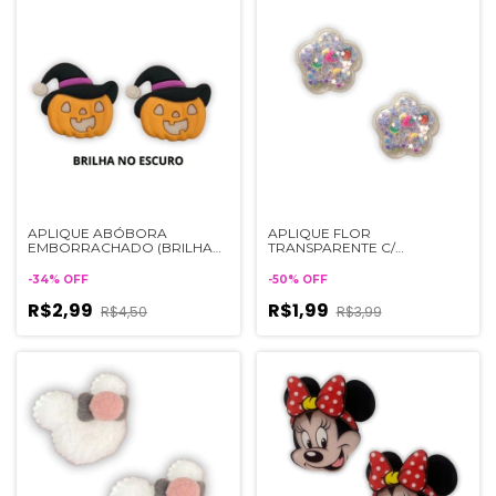
APLIQUE ABÓBORA
APLIQUE FLOR
EMBORRACHADO (BRILHA
TRANSPARENTE C/
NO ESCURO) - 2 UNIDADES
CONFETES E FRUTINHAS - 2
UNIDADES
-
34
%
OFF
-
50
%
OFF
R$2,99
R$1,99
R$4,50
R$3,99