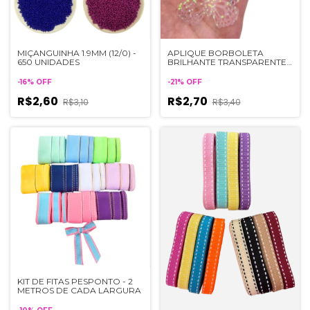
MIÇANGUINHA 1.9MM (12/0) -
APLIQUE BORBOLETA
650 UNIDADES
BRILHANTE TRANSPARENTE -
2 UNIDADES
-
16
%
OFF
-
21
%
OFF
R$2,60
R$2,70
R$3,10
R$3,40
KIT DE FITAS PESPONTO - 2
METROS DE CADA LARGURA