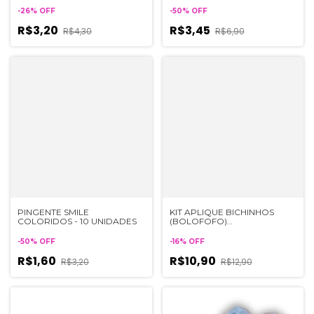
-
26
%
OFF
-
50
%
OFF
R$3,20
R$3,45
R$4,30
R$6,90
PINGENTE SMILE
KIT APLIQUE BICHINHOS
COLORIDOS - 10 UNIDADES
(BOLOFOFO)
EMBORRACHADO - 5
UNIDADES
-
50
%
OFF
-
16
%
OFF
R$1,60
R$10,90
R$3,20
R$12,90