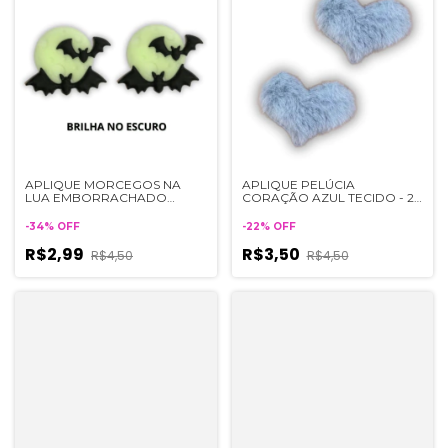
APLIQUE MORCEGOS NA
APLIQUE PELÚCIA
LUA EMBORRACHADO
CORAÇÃO AZUL TECIDO - 2
(BRILHA NO ESCURO) - 2
UNIDADES
UNIDADES
-
34
%
OFF
-
22
%
OFF
R$2,99
R$3,50
R$4,50
R$4,50