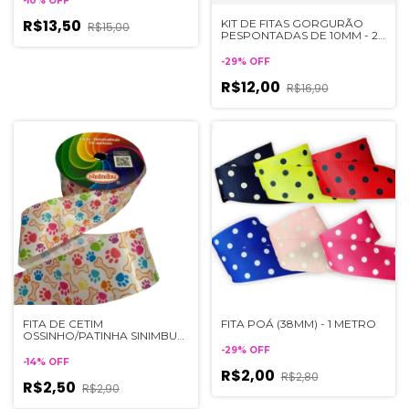
-
10
%
OFF
R$13,50
KIT DE FITAS GORGURÃO
R$15,00
PESPONTADAS DE 10MM - 2
metros de cada cor
-
29
%
OFF
R$12,00
R$16,90
FITA DE CETIM
FITA POÁ (38MM) - 1 METRO
OSSINHO/PATINHA SINIMBU
PET (38MM) - 1 METRO
-
29
%
OFF
-
14
%
OFF
R$2,00
R$2,80
R$2,50
R$2,90