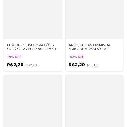
FITA DE CETIM CORAÇÕES
APLIQUE FANTASMINHA
COLORIDO SINIMBU (22MM) -
EMBORRACHADO - 2
1 METRO
UNIDADES
-
19
%
OFF
-
42
%
OFF
R$2,20
R$2,20
R$2,70
R$3,80