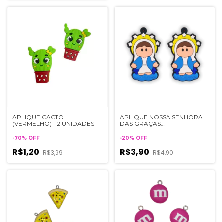
APLIQUE CACTO
APLIQUE NOSSA SENHORA
(VERMELHO) - 2 UNIDADES
DAS GRAÇAS
EMBORRACHADO - 2
UNIDADES
-
70
%
OFF
-
20
%
OFF
R$1,20
R$3,90
R$3,99
R$4,90