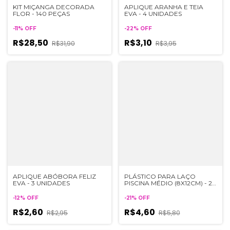
KIT MIÇANGA DECORADA
APLIQUE ARANHA E TEIA
FLOR - 140 PEÇAS
EVA - 4 UNIDADES
-
11
%
OFF
-
22
%
OFF
R$28,50
R$3,10
R$31,90
R$3,95
APLIQUE ABÓBORA FELIZ
PLÁSTICO PARA LAÇO
EVA - 3 UNIDADES
PISCINA MÉDIO (8X12CM) - 2
UNIDADE
-
12
%
OFF
-
21
%
OFF
R$2,60
R$4,60
R$2,95
R$5,80