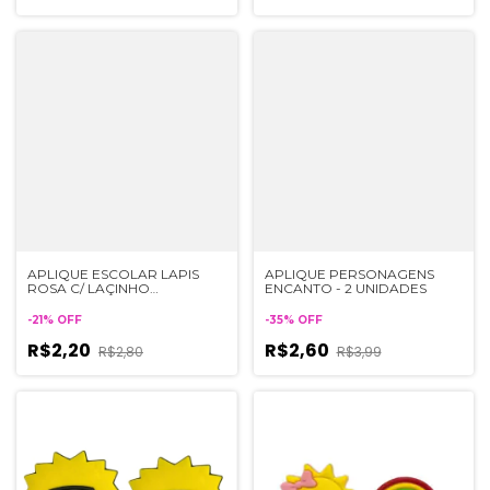
APLIQUE ESCOLAR LAPIS
APLIQUE PERSONAGENS
ROSA C/ LAÇINHO
ENCANTO - 2 UNIDADES
EMBORRACHADO - 2
UNIDADES
-
21
%
OFF
-
35
%
OFF
R$2,20
R$2,60
R$2,80
R$3,99