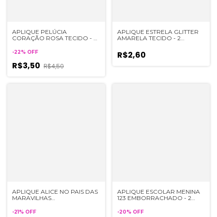
APLIQUE PELÚCIA
APLIQUE ESTRELA GLITTER
CORAÇÃO ROSA TECIDO - 2
AMARELA TECIDO - 2
UNIDADES
UNIDADES
-
22
%
OFF
R$2,60
R$3,50
R$4,50
APLIQUE ALICE NO PAIS DAS
APLIQUE ESCOLAR MENINA
MARAVILHAS
123 EMBORRACHADO - 2
EMBORRACHADO - 2
UNIDADES
UNIDADES
-
21
%
OFF
-
20
%
OFF