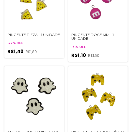
PINGENTE PIZZA - 1 UNIDADE
PINGENTE DOCE MM - 1
UNIDADE
-
22
%
OFF
-
31
%
OFF
R$1,40
R$1,80
R$1,10
R$1,60
APLIQUE FANTASMINHA EVA
PINGENTE CONTROLE VÍDEO