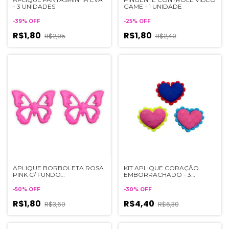
- 3 UNIDADES
GAME - 1 UNIDADE
-
39
%
OFF
-
25
%
OFF
R$1,80
R$1,80
R$2,95
R$2,40
APLIQUE BORBOLETA ROSA
KIT APLIQUE CORAÇÃO
PINK C/ FUNDO
EMBORRACHADO - 3
TRANSPARENTE - 2
UNIDADES
UNIDADES
-
50
%
OFF
-
30
%
OFF
R$1,80
R$4,40
R$3,60
R$6,30