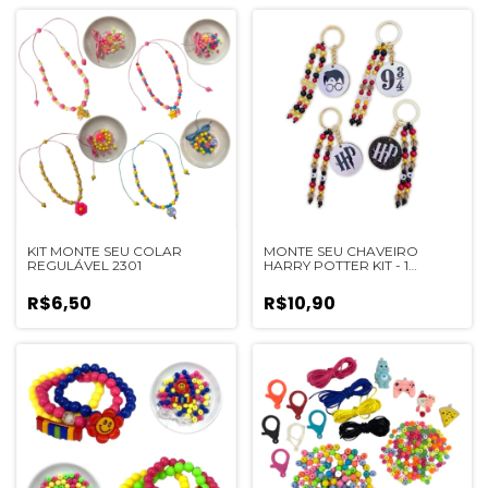
KIT MONTE SEU COLAR
MONTE SEU CHAVEIRO
REGULÁVEL 2301
HARRY POTTER KIT - 1
UNIDADE 1909
R$6,50
R$10,90