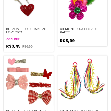
KIT MONTE SEU CHAVEIRO
KIT MONTE SUA FLOR DE
LOVE 1903
PAETÊ
-
50
%
OFF
R$8,99
R$3,45
R$6,90
KIT HAIR CLIPS DIVERTIDO
KIT XUXINHA DOIS EM UM