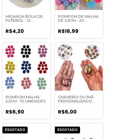
MIÇANGA BOLA DE
POMPOM DE MALHA
FUTEBOL - 12
DE 2,5CM - 20
UNIDADES
UNIDADES
R$4,20
R$16,99
POMPOM MALHA
CHAVEIRO OU ÍMÃ
2,5CM - 10 UNIDADES
PERSONALIZADO
(ESCOLHA O SEU) - 1
UN
R$6,90
R$6,00
ESGOTADO
ESGOTADO