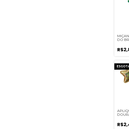
MIÇAN
DO BR
EMBO
UNIDA
R$2,
ESGOT
APLIQ
DOUR
HOLO
TECID
R$2