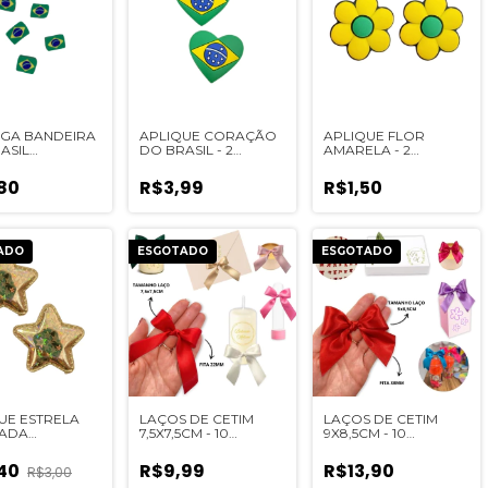
GA BANDEIRA
APLIQUE CORAÇÃO
APLIQUE FLOR
ASIL
DO BRASIL - 2
AMARELA - 2
RRACHADO - 6
UNIDADES
UNIDADES
DES
80
R$3,99
R$1,50
ADO
ESGOTADO
ESGOTADO
UE ESTRELA
LAÇOS DE CETIM
LAÇOS DE CETIM
ADA
7,5X7,5CM - 10
9X8,5CM - 10
GRÁFICA
UNIDADES
UNIDADES
O - 2 UNIDADES
,40
R$9,99
R$13,90
R$3,00