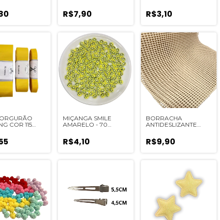
UNIDADES
80
R$7,90
R$3,10
 GORGURÃO
MIÇANGA SMILE
BORRACHA
NG COR 115
AMARELO - 70
ANTIDESLIZANTE
ELO) - 5
UNIDADES
PARA BICO DE PATO
OS
(40CMX24CM) - 1
55
R$4,10
R$9,90
UNIDADE