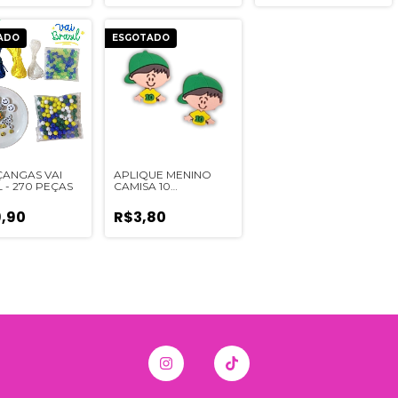
ADO
ESGOTADO
IÇANGAS VAI
APLIQUE MENINO
 - 270 PEÇAS
CAMISA 10
EMBORRACHADO - 2
UNIDADES
,90
R$3,80