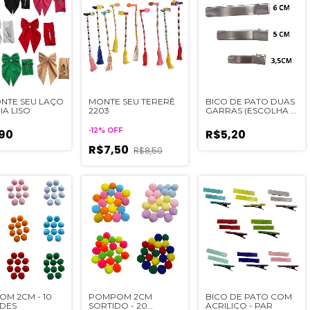
ONTE SEU LAÇO
MONTE SEU TERERÊ
BICO DE PATO DUAS
IA LISO
2203
GARRAS (ESCOLHA O
TAMANHO) - 10UN
-
12
%
OFF
90
R$5,20
R$7,50
R$8,50
M 2CM - 10
POMPOM 2CM
BICO DE PATO COM
DES
SORTIDO - 20
ACRILICO - PAR