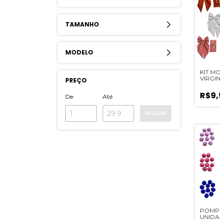
TAMANHO
MODELO
KIT M
VIRGIN
PREÇO
R$9,
De
Até
APLICAR
POMPO
UNIDA