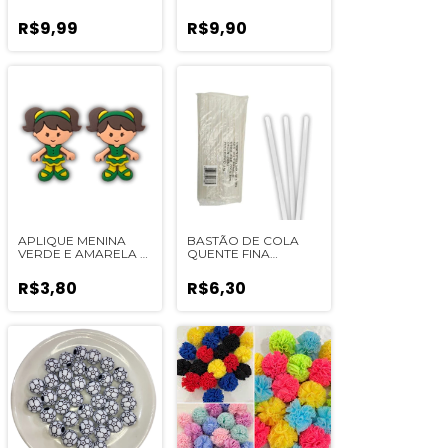
UNIDADES
R$9,99
R$9,90
APLIQUE MENINA
BASTÃO DE COLA
VERDE E AMARELA -
QUENTE FINA
2 UNIDADES
(UNIBEM) - 03
UNIDADE
R$3,80
R$6,30