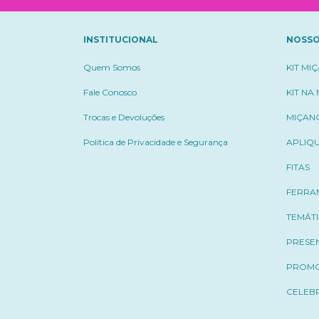
INSTITUCIONAL
NOSSO
Quem Somos
KIT MI
Fale Conosco
KIT NA
Trocas e Devoluções
MIÇAN
Política de Privacidade e Segurança
APLIQ
FITAS
FERRA
TEMÁT
PRESE
PROM
CELEB