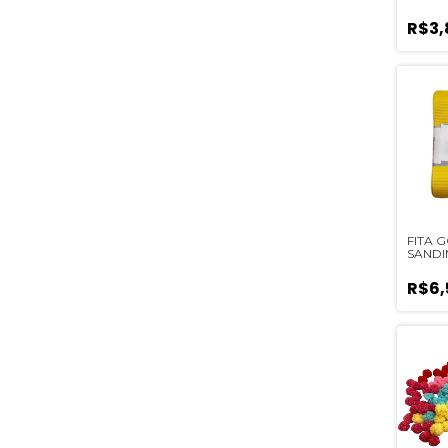
R$3,
FITA
SANDI
(AMAR
METR
R$6,