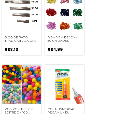
BICO DE PATO
POMPOM DE 1CM -
TRADICIONAL COM
50 UNIDADES
DENTINHO (ESCOLHA
O TAMANHO) - 10UN
R$3,10
R$4,99
POMPOM DE 1 CM
COLA UNIVERSAL
SORTIDO - 100
PEGAMIL - 17g