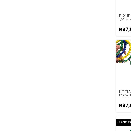
POMP
1,5CM 
R$7,
KIT TI
MIÇA
R$7,
ESGOT