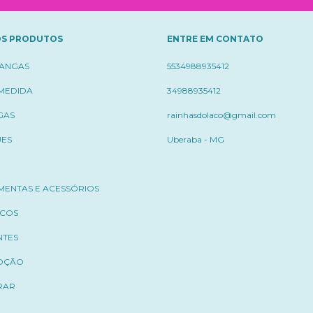
S PRODUTOS
ENTRE EM CONTATO
ÇANGAS
5534988935412
 MEDIDA
34988935412
GAS
rainhasdolaco@gmail.com
UES
Uberaba - MG
MENTAS E ACESSÓRIOS
ICOS
NTES
OÇÃO
RAR