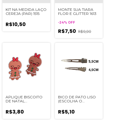
KIT NA MEDIDA LAÇO
MONTE SUA TIARA
CEREJA (PAR) 1515
FLOR E GLITTER 1613
-
24
%
OFF
R$10,50
R$7,50
R$9,90
APLIQUE BISCOITO
BICO DE PATO LISO
DE NATAL
(ESCOLHA O
EMBORRACHADO - 2
TAMANHO) - 10UN
UNIDADES
R$3,80
R$5,10