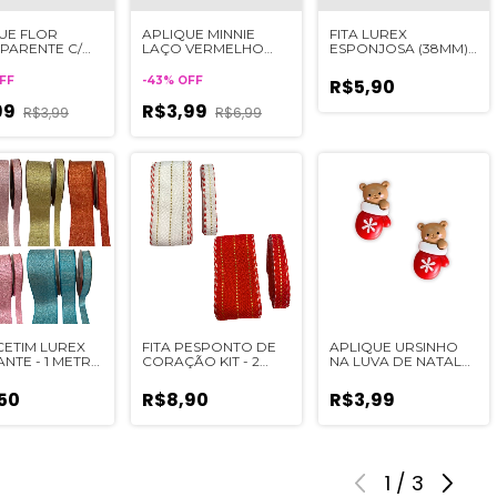
UE FLOR
APLIQUE MINNIE
FITA LUREX
PARENTE C/
LAÇO VERMELHO
ESPONJOSA (38MM) -
TES E
ACRÍLICO - 2
METRO
HAS - 2
UNIDADES
FF
-
43
%
OFF
R$5,90
DES
99
R$3,99
R$3,99
R$6,99
 CETIM LUREX
FITA PESPONTO DE
APLIQUE URSINHO
ANTE - 1 METRO
CORAÇÃO KIT - 2
NA LUVA DE NATAL
ADA TAMANHO
METROS CADA
RESINA - 2 UNIDADES
TAMANHO
50
R$8,90
R$3,99
1
/
3