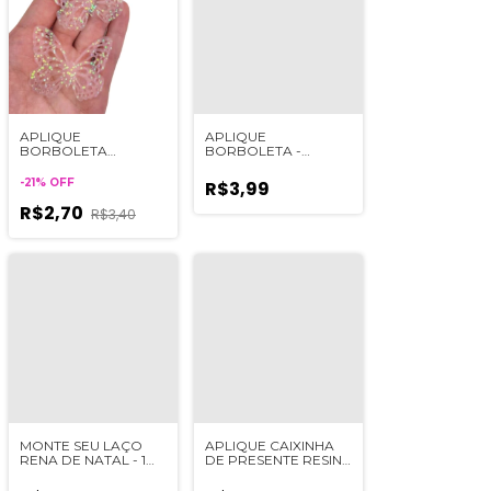
APLIQUE
APLIQUE
BORBOLETA
BORBOLETA -
BRILHANTE
UNIDADE
TRANSPARENTE - 2
-
21
%
OFF
R$3,99
UNIDADES
R$2,70
R$3,40
MONTE SEU LAÇO
APLIQUE CAIXINHA
RENA DE NATAL - 1
DE PRESENTE RESINA
UNIDADE
- 2 UNIDADES