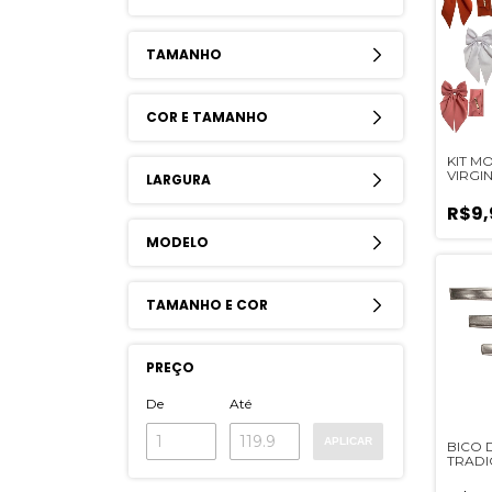
TAMANHO
COR E TAMANHO
KIT M
VIRGIN
LARGURA
R$9,
MODELO
TAMANHO E COR
PREÇO
De
Até
APLICAR
BICO 
TRADI
DENTI
O TAM