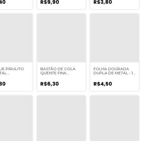
40
R$9,90
R$3,80
UNIDADE
UE PIRULITO
BASTÃO DE COLA
FOLHA DOURADA
TAL
QUENTE FINA
DUPLA DE METAL - 10
RRACHADO - 2
(UNIBEM) - 03
UNIDADES
DES
UNIDADE
80
R$6,30
R$4,50