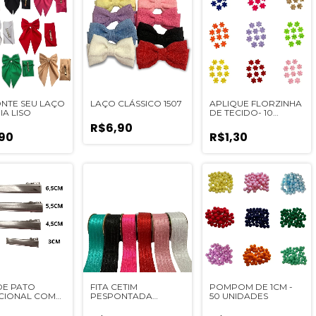
ONTE SEU LAÇO
LAÇO CLÁSSICO 1507
APLIQUE FLORZINHA
IA LISO
DE TECIDO- 10
UNIDADES
R$6,90
90
R$1,30
DE PATO
FITA CETIM
POMPOM DE 1CM -
CIONAL COM
PESPONTADA
50 UNIDADES
NHO (ESCOLHA
SINIMBU (38MM) - 1
ANHO) - 10UN
METRO