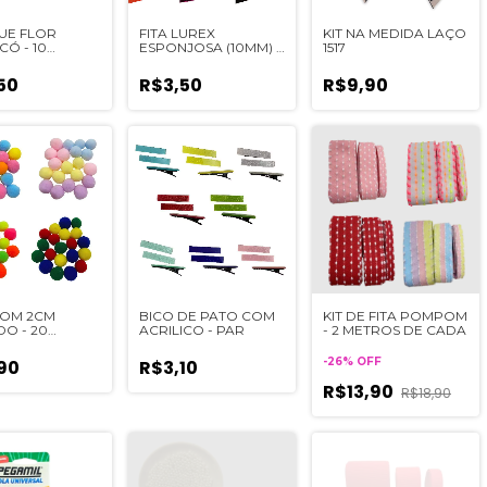
UE FLOR
FITA LUREX
KIT NA MEDIDA LAÇO
Ó - 10
ESPONJOSA (10MM) -
1517
DES
2 METROS
50
R$3,50
R$9,90
OM 2CM
BICO DE PATO COM
KIT DE FITA POMPOM
DO - 20
ACRILICO - PAR
- 2 METROS DE CADA
DES
-
26
%
OFF
90
R$3,10
R$13,90
R$18,90