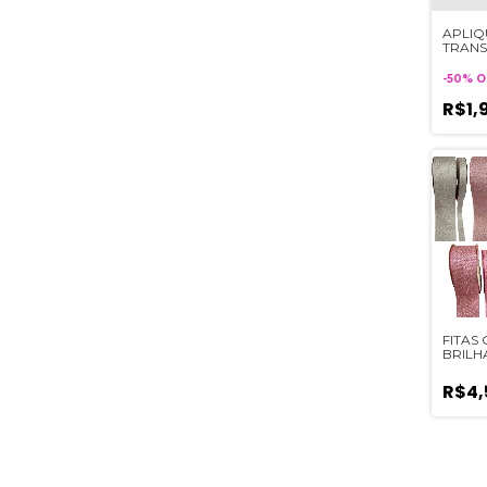
APLIQ
TRANS
CONFE
FRUTIN
-
50
%
O
UNIDA
R$1,
FITAS
BRILH
DE C
R$4,