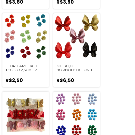
R$3,80
R$3,50
FLOR CAMELIA DE
KIT LAÇO
TECIDO 2,5CM - 2
BORBOLETA LONITA
UNIDADES
- 1510
R$2,50
R$6,50