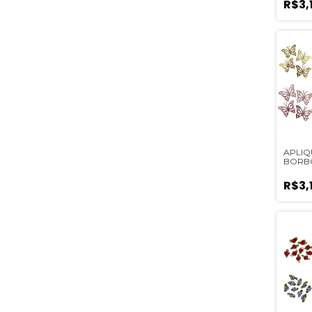
R$3,
APLIQ
BORBO
- 2 U
R$3,