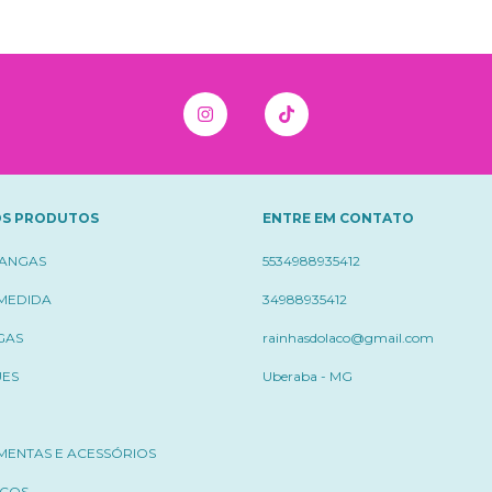
S PRODUTOS
ENTRE EM CONTATO
ÇANGAS
5534988935412
 MEDIDA
34988935412
GAS
rainhasdolaco@gmail.com
UES
Uberaba - MG
MENTAS E ACESSÓRIOS
ICOS