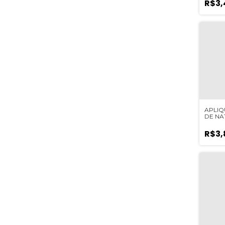
R$3,
APLIQ
DE NA
EMBO
UNIDA
R$3,