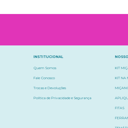
INSTITUCIONAL
NOSSO
Quem Somos
KIT MI
Fale Conosco
KIT NA
Trocas e Devoluções
MIÇAN
Política de Privacidade e Segurança
APLIQ
FITAS
FERRA
TEMÁT