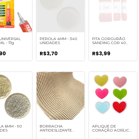
UNIVERSAL
PEROLA 4MM - 340
FITA GORGURÃO
L - 17g
UNIDADES
SANDING COR 40
(VERMELHO) - 5
METROS
90
R$3,70
R$3,99
A 6MM - 90
BORRACHA
APLIQUE DE
DES
ANTIDESLIZANTE
CORAÇÃO ACRÍLICO
PARA BICO DE PATO
- 2 UNIDADES
(40CMX24CM) - 1