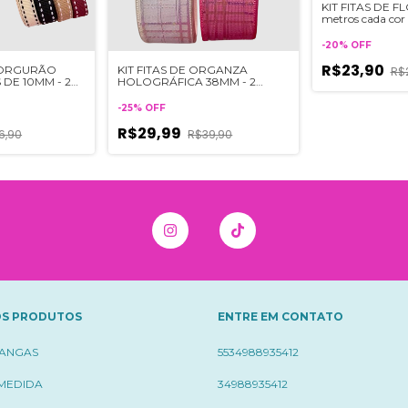
KIT FITAS DE FL
metros cada cor
-
20
%
OFF
R$23,90
 GORGURÃO
KIT FITAS DE ORGANZA
R$
DE 10MM - 2
HOLOGRÁFICA 38MM - 2
cor
metros de cada cor
-
25
%
OFF
R$29,99
6,90
R$39,90
S PRODUTOS
ENTRE EM CONTATO
ÇANGAS
5534988935412
 MEDIDA
34988935412