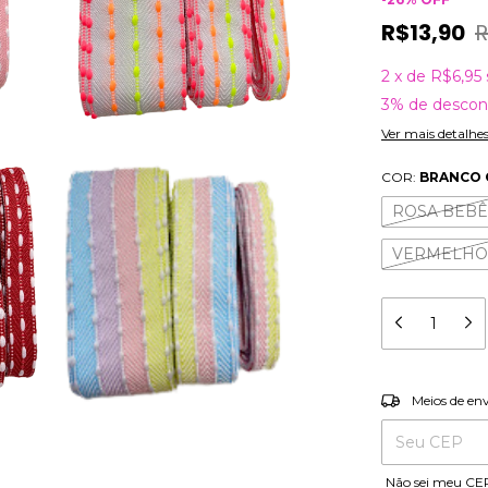
R$13,90
R
2
x
de
R$6,95
3% de descon
Ver mais detalhe
COR:
BRANCO 
ROSA BEBÊ
VERMELHO
Entregas para o
Meios de en
Não sei meu CE