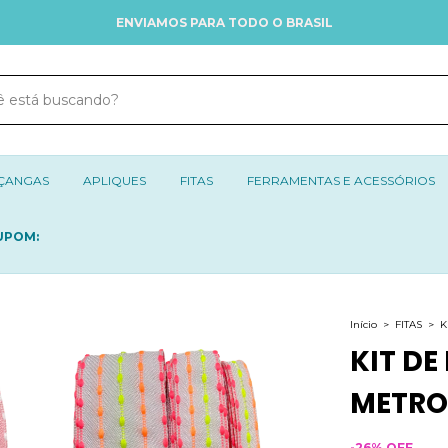
ENVIAMOS PARA TODO O BRASIL
ÇANGAS
APLIQUES
FITAS
FERRAMENTAS E ACESSÓRIOS
UPOM:
Início
>
FITAS
>
K
KIT DE
METRO
-
26
%
OFF