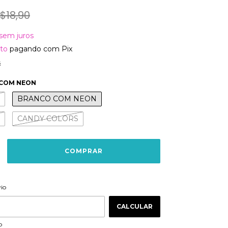
$18,90
sem juros
to
pagando com Pix
s
COM NEON
BRANCO COM NEON
CANDY COLORS
ALTERAR CEP
 CEP:
vio
CALCULAR
P