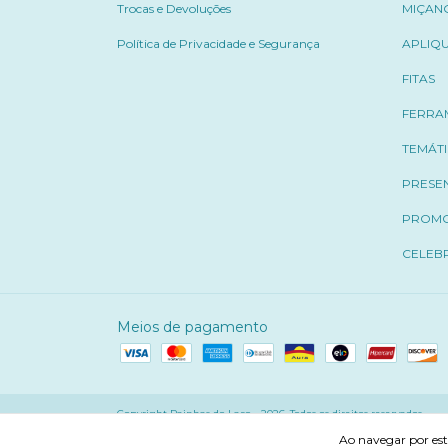
Trocas e Devoluções
MIÇAN
Política de Privacidade e Segurança
APLIQ
FITAS
FERRA
TEMÁT
PRESE
PROM
CELEB
Meios de pagamento
Copyright Rainhas do Laço - 2026. Todos os direitos reservados.
Ao navegar por est