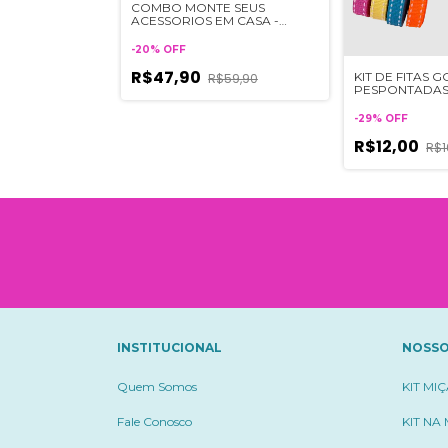
 JUNINA - 1
COMBO MONTE SEUS
DA TAMANHO
ACESSORIOS EM CASA -
VERDE E ROSA
-
20
%
OFF
R$47,90
KIT DE FITAS
R$59,90
PESPONTADAS 
metros de cada 
-
29
%
OFF
R$12,00
R$1
INSTITUCIONAL
NOSSO
Quem Somos
KIT MI
Fale Conosco
KIT NA