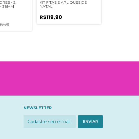
ORES - 2
KIT FITAS E APLIQUES DE
KIT DE FITAS P
 - 38MM
NATAL
METROS DE C
R$119,90
-
10
%
OFF
29,90
R$13,50
R$1
NEWSLETTER