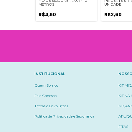
CO JAPONÊS -
FIO DE SILICONE (N.07) - 10
PINGENTE STITC
METROS
UNIDADE
R$4,50
R$2,60
INSTITUCIONAL
NOSSO
Quem Somos
KIT MI
Fale Conosco
KIT NA
Trocas e Devoluções
MIÇAN
Política de Privacidade e Segurança
APLIQ
FITAS