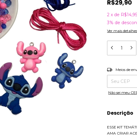
R$29,90
2
x
de
R$14,9
3% de descon
Ver mais detalhe
Entregas para o
Meios de en
Não sei meu CE
Descrição
ESSE KIT TEMÁ
AMA CRIAR ACE