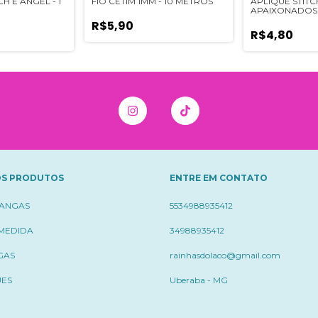
H E ANGEL - 1
FIO CETIM 1MM - 10 METROS
APLIQUE STITC
APAIXONADOS
EMBORRACHAD
R$5,90
UNIDADES
R$4,80
S PRODUTOS
ENTRE EM CONTATO
ÇANGAS
5534988935412
 MEDIDA
34988935412
GAS
rainhasdolaco@gmail.com
UES
Uberaba - MG