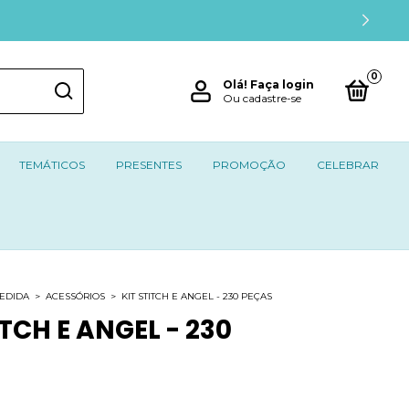
0
Olá!
Faça login
Ou cadastre-se
TEMÁTICOS
PRESENTES
PROMOÇÃO
CELEBRAR
MEDIDA
>
ACESSÓRIOS
>
KIT STITCH E ANGEL - 230 PEÇAS
ITCH E ANGEL - 230