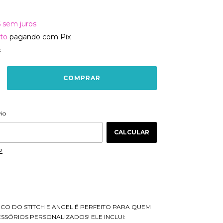
5
sem juros
to
pagando com Pix
s
ALTERAR CEP
 CEP:
vio
CALCULAR
P
TICO DO STITCH E ANGEL É PERFEITO PARA QUEM
SSÓRIOS PERSONALIZADOS! ELE INCLUI: